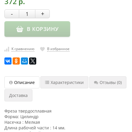
372
р.
насадки
-
+
Хранение
инструмента
В КОРЗИНУ
РАСПРОДАЖА
К сравнению
В избранное
Описание
Характеристики
Отзывы
(0)
Доставка
Фреза твердосплавная
Форма: Цилиндр
Насечка : Мелкая
Длина рабочей части : 14 мм.