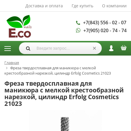
Доставка и оплата
Где купить
О компании
АКСЕССУАРЫ И
РАСХОДНЫЕ
МАТЕРИАЛЫ
+7(843) 556 - 02 - 07
+7(905) 020 - 74 - 74
Аксессуары
Запасные
лампы
Кисти
Одноразовая
Главная
Фреза твердосплавная для маникюра с мелкой
продукция
крестообразной нарезкой, цилиндр Erfolg Cosmetics 21023
Пилки
Фреза твердосплавная для
ГЕЛЬ ЛАКИ
маникюра с мелкой крестообразной
нарезкой, цилиндр Erfolg Cosmetics
База для гель
21023
лака
Гели для
моделирования
Дизайн ногтей