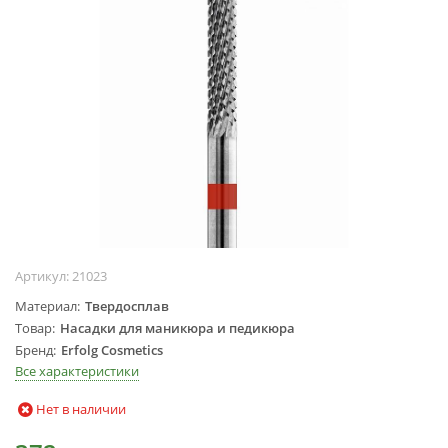
Жидкости для
маникюра
Покрытие
топовое
Цветные гель-
лаки
ОБОРУДОВАНИЕ
Аппараты для
маникюра и
педикюра
Артикул:
21023
Инструменты
Материал
Твердосплав
Лампа-лупа
Товар
Насадки для маникюра и педикюра
Лампы
Бренд
Erfolg Cosmetics
Пылесосы
Все характеристики
Стерилизаторы
Нет в наличии
УЗ-ванны
Фрезы и