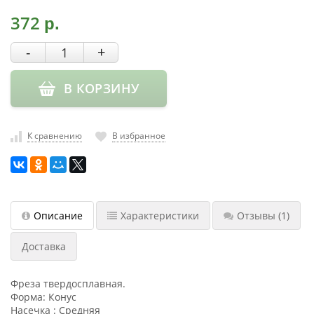
насадки
372
р.
Хранение
-
+
инструмента
РАСПРОДАЖА
В КОРЗИНУ
К сравнению
В избранное
Описание
Характеристики
Отзывы
(1)
Доставка
Фреза твердосплавная.
Форма: Конус
Насечка : Средняя