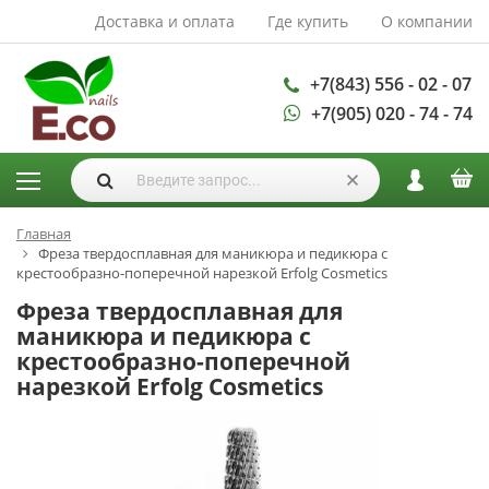
Доставка и оплата
Где купить
О компании
АКСЕССУАРЫ И
РАСХОДНЫЕ
МАТЕРИАЛЫ
+7(843) 556 - 02 - 07
+7(905) 020 - 74 - 74
Аксессуары
Запасные
лампы
Кисти
Одноразовая
Главная
Фреза твердосплавная для маникюра и педикюра с
продукция
крестообразно-поперечной нарезкой Erfolg Cosmetics
Пилки
Фреза твердосплавная для
ГЕЛЬ ЛАКИ
маникюра и педикюра с
крестообразно-поперечной
База для гель
нарезкой Erfolg Cosmetics
лака
Гели для
моделирования
Дизайн ногтей