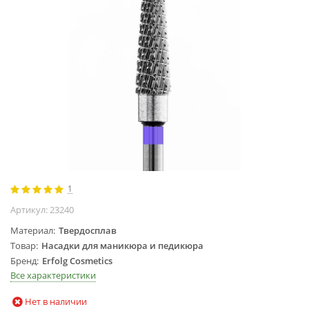
Жидкости для
маникюра
Покрытие
топовое
Цветные гель-
лаки
ОБОРУДОВАНИЕ
Аппараты для
маникюра и
педикюра
1
Инструменты
Артикул:
23240
Лампа-лупа
Материал
Твердосплав
Лампы
Товар
Насадки для маникюра и педикюра
Пылесосы
Бренд
Erfolg Cosmetics
Стерилизаторы
Все характеристики
УЗ-ванны
Нет в наличии
Фрезы и