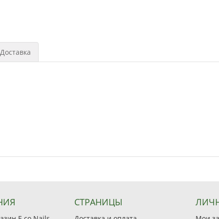
Доставка
НИЯ
СТРАНИЦЫ
ЛИЧН
зин E.co Nails
Доставка и оплата
Мои з