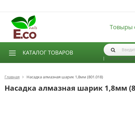
Товыры 
КАТАЛОГ ТОВАРОВ
Все категор
АКСЕССУАРЫ И РАСХОДНЫЕ МАТЕРИАЛЫ
Аксессуары
Главная
Насадка алмазная шарик 1,8мм (801.018)
Запасные лампы
Насадка алмазная шарик 1,8мм (8
Кисти
Одноразовая продукция
Пилки
ГЕЛЬ ЛАКИ
База для гель лака