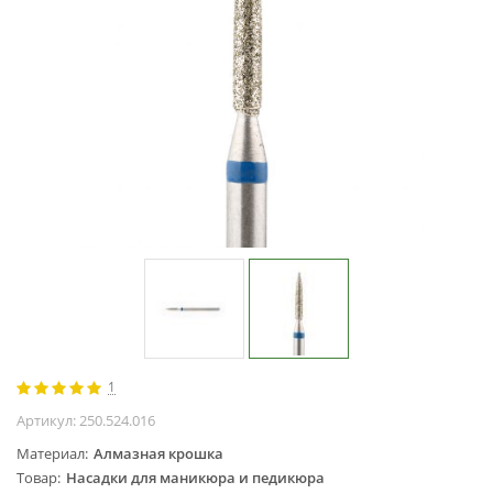
Жидкости для
маникюра
Покрытие
топовое
Цветные гель-
лаки
ОБОРУДОВАНИЕ
Аппараты для
маникюра и
педикюра
Инструменты
Лампа-лупа
Лампы
1
Пылесосы
Артикул:
250.524.016
Стерилизаторы
Материал
Алмазная крошка
УЗ-ванны
Товар
Насадки для маникюра и педикюра
Фрезы и