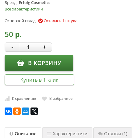
Бренд
Erfolg Cosmetics
насадки
Все характеристики
Хранение
Основной склад:
Осталась 1 штука
инструмента
РАСПРОДАЖА
50
р.
-
+
В КОРЗИНУ
Купить в 1 клик
К сравнению
В избранное
Описание
Характеристики
Отзывы
(1)