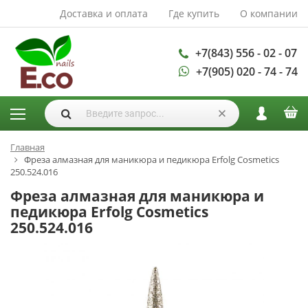
Доставка и оплата
Где купить
О компании
АКСЕССУАРЫ И
РАСХОДНЫЕ
МАТЕРИАЛЫ
+7(843) 556 - 02 - 07
+7(905) 020 - 74 - 74
Аксессуары
Запасные
лампы
Кисти
Одноразовая
Главная
Фреза алмазная для маникюра и педикюра Erfolg Cosmetics
продукция
250.524.016
Пилки
Фреза алмазная для маникюра и
ГЕЛЬ ЛАКИ
педикюра Erfolg Cosmetics
250.524.016
База для гель
лака
Гели для
моделирования
Дизайн ногтей