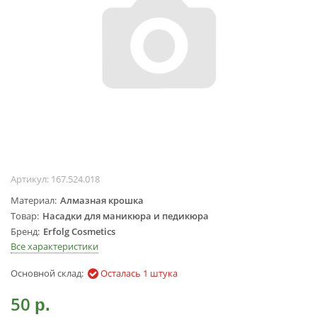
Жидкости для
маникюра
Покрытие
топовое
Цветные гель-
лаки
ОБОРУДОВАНИЕ
Аппараты для
маникюра и
Артикул:
167.524.018
педикюра
Материал
Алмазная крошка
Инструменты
Товар
Насадки для маникюра и педикюра
Лампа-лупа
Бренд
Erfolg Cosmetics
Лампы
Все характеристики
Пылесосы
Основной склад:
Осталась 1 штука
Стерилизаторы
УЗ-ванны
50
р.
Фрезы и