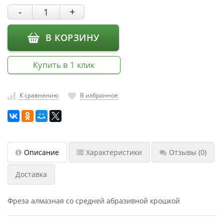
насадки
-
+
Хранение
инструмента
В КОРЗИНУ
РАСПРОДАЖА
Купить в 1 клик
К сравнению
В избранное
Описание
Характеристики
Отзывы
(0)
Доставка
Фреза алмазная со средней абразивной крошкой