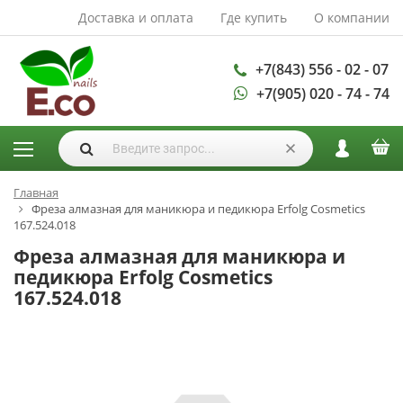
Доставка и оплата
Где купить
О компании
АКСЕССУАРЫ И
РАСХОДНЫЕ
МАТЕРИАЛЫ
+7(843) 556 - 02 - 07
+7(905) 020 - 74 - 74
Аксессуары
Запасные
лампы
Кисти
Одноразовая
Главная
Фреза алмазная для маникюра и педикюра Erfolg Cosmetics
продукция
167.524.018
Пилки
Фреза алмазная для маникюра и
ГЕЛЬ ЛАКИ
педикюра Erfolg Cosmetics
167.524.018
База для гель
лака
Гели для
моделирования
Дизайн ногтей