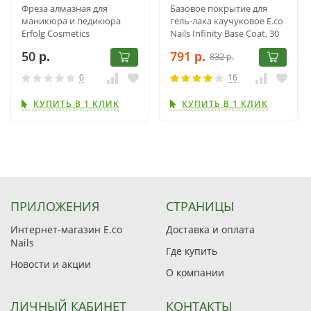
Фреза алмазная для
Базовое покрытие для
маникюра и педикюра
гель-лака каучуковое E.co
Erfolg Cosmetics
Nails Infinity Base Coat, 30
243.524.016
мл
50
791
832
р.
р.
р.
0
16
КУПИТЬ В 1 КЛИК
КУПИТЬ В 1 КЛИК
ПРИЛОЖЕНИЯ
СТРАНИЦЫ
Интернет-магазин E.co
Доставка и оплата
Nails
Где купить
Новости и акции
О компании
ЛИЧНЫЙ КАБИНЕТ
КОНТАКТЫ