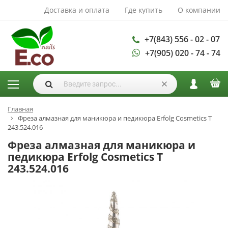
Доставка и оплата
Где купить
О компании
АКСЕССУАРЫ И
РАСХОДНЫЕ
МАТЕРИАЛЫ
+7(843) 556 - 02 - 07
+7(905) 020 - 74 - 74
Аксессуары
Запасные
лампы
Кисти
Одноразовая
Главная
Фреза алмазная для маникюра и педикюра Erfolg Cosmetics Т
продукция
243.524.016
Пилки
Фреза алмазная для маникюра и
ГЕЛЬ ЛАКИ
педикюра Erfolg Cosmetics Т
243.524.016
База для гель
лака
Гели для
моделирования
Дизайн ногтей