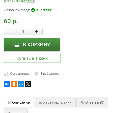
Все характеристики
насадки
Основной склад:
В наличии
Хранение
инструмента
60
р.
РАСПРОДАЖА
-
+
В КОРЗИНУ
Купить в 1 клик
К сравнению
В избранное
Описание
Характеристики
Отзывы
(0)