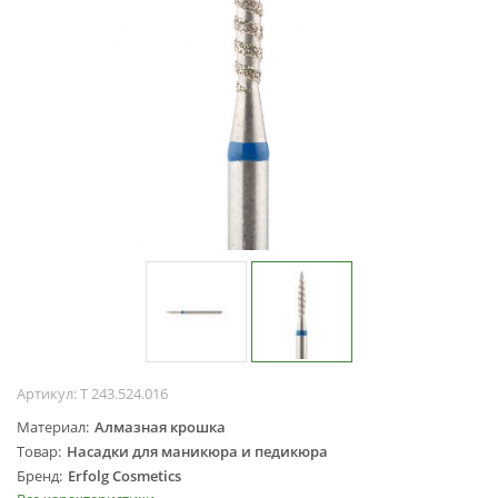
Жидкости для
маникюра
Покрытие
топовое
Цветные гель-
лаки
ОБОРУДОВАНИЕ
Аппараты для
маникюра и
педикюра
Инструменты
Лампа-лупа
Лампы
Артикул:
Т 243.524.016
Пылесосы
Материал
Алмазная крошка
Стерилизаторы
Товар
Насадки для маникюра и педикюра
УЗ-ванны
Бренд
Erfolg Cosmetics
Фрезы и