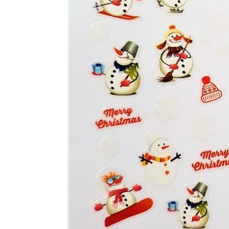
Гели для моделирования
Дизайн ногтей
Жидкости для маникюра
Покрытие топовое
Цветные гель-лаки
ОБОРУДОВАНИЕ
Аппараты для маникюра и педикюра
Инструменты
Лампа-лупа
Лампы
Пылесосы
Стерилизаторы
УЗ-ванны
Фрезы и насадки
Хранение инструмента
РАСПРОДАЖА