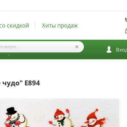
со скидкой
Хиты продаж
Вхо
ии
 чудо" E894