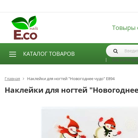
Товыры 
КАТАЛОГ ТОВАРОВ
Все категор
АКСЕССУАРЫ И РАСХОДНЫЕ МАТЕРИАЛЫ
Аксессуары
Главная
Наклейки для ногтей "Новогоднее чудо" E894
Запасные лампы
Наклейки для ногтей "Новогоднее
Кисти
Одноразовая продукция
Пилки
ГЕЛЬ ЛАКИ
База для гель лака