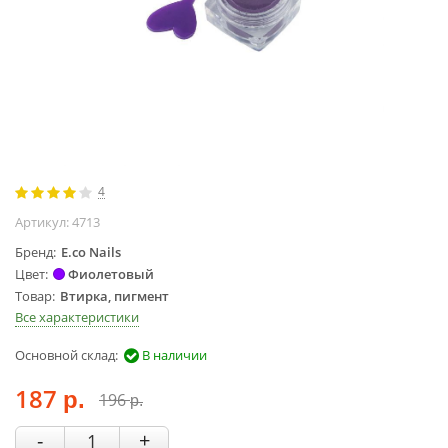
Жидкости для
маникюра
Покрытие
топовое
Цветные гель-
лаки
ОБОРУДОВАНИЕ
4
Аппараты для
Артикул:
4713
маникюра и
Бренд
E.co Nails
педикюра
Цвет
Фиолетовый
Инструменты
Товар
Втирка, пигмент
Лампа-лупа
Все характеристики
Лампы
Основной склад:
В наличии
Пылесосы
Стерилизаторы
187
196
р.
р.
УЗ-ванны
-
+
Фрезы и