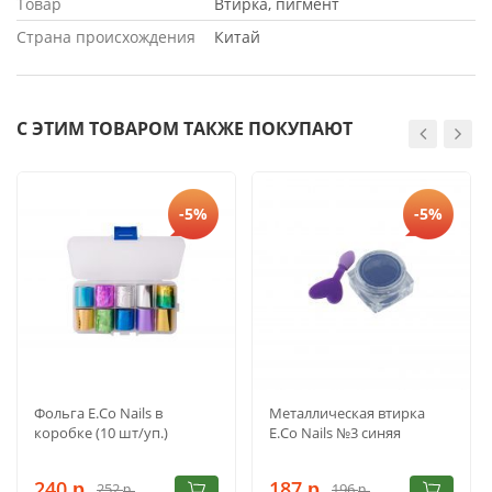
Товар
Втирка, пигмент
Страна происхождения
Китай
С ЭТИМ ТОВАРОМ ТАКЖЕ ПОКУПАЮТ
-5%
-5%
Фольга E.Co Nails в
Металлическая втирка
коробке (10 шт/уп.)
E.Co Nails №3 синяя
240
187
252
196
р.
р.
р.
р.