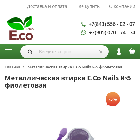
Доставка и оплата
Где купить
О компании
АКСЕССУАРЫ И
РАСХОДНЫЕ
МАТЕРИАЛЫ
+7(843) 556 - 02 - 07
+7(905) 020 - 74 - 74
Аксессуары
Запасные
лампы
Кисти
Одноразовая
Главная
Металлическая втирка E.Co Nails №5 фиолетовая
продукция
Металлическая втирка E.Co Nails №5
Пилки
фиолетовая
ГЕЛЬ ЛАКИ
-5%
База для гель
лака
Гели для
моделирования
Дизайн ногтей