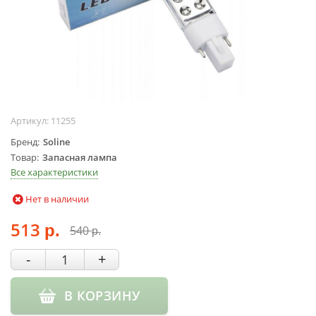
Жидкости для
маникюра
Покрытие
топовое
Цветные гель-
лаки
Артикул:
11255
ОБОРУДОВАНИЕ
Бренд
Soline
Аппараты для
Товар
Запасная лампа
маникюра и
Все характеристики
педикюра
Нет в наличии
Инструменты
Лампа-лупа
513
540
р.
р.
Лампы
Пылесосы
-
+
Стерилизаторы
УЗ-ванны
В КОРЗИНУ
Фрезы и