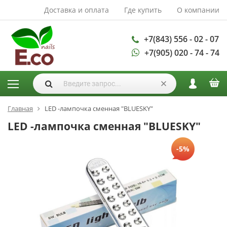
Доставка и оплата
Где купить
О компании
АКСЕССУАРЫ И
РАСХОДНЫЕ
МАТЕРИАЛЫ
+7(843) 556 - 02 - 07
+7(905) 020 - 74 - 74
Аксессуары
Запасные
лампы
Кисти
Одноразовая
Главная
LED -лампочка сменная "BLUESKY"
продукция
LED -лампочка сменная "BLUESKY"
Пилки
-5%
ГЕЛЬ ЛАКИ
База для гель
лака
Гели для
моделирования
Дизайн ногтей