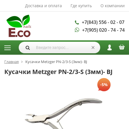
Доставка и оплата
Где купить
О компании
АКСЕССУАРЫ И
РАСХОДНЫЕ
МАТЕРИАЛЫ
+7(843) 556 - 02 - 07
+7(905) 020 - 74 - 74
Аксессуары
Запасные
лампы
Кисти
Одноразовая
Главная
Кусачки Metzger PN-2/3-S (3мм)- BJ
продукция
Кусачки Metzger PN-2/3-S (3мм)- BJ
Пилки
-5%
ГЕЛЬ ЛАКИ
База для гель
лака
Гели для
моделирования
Дизайн ногтей