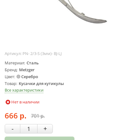
Жидкости для
маникюра
Покрытие
топовое
Цветные гель-
лаки
Артикул:
PN- 2/3-S (3мм)- BJ-LJ
ОБОРУДОВАНИЕ
Материал
Сталь
Аппараты для
Бренд
Metzger
маникюра и
Цвет
Серебро
педикюра
Товар
Кусачки для кутикулы
Инструменты
Все характеристики
Лампа-лупа
Нет в наличии
Лампы
666
Пылесосы
701
р.
р.
Стерилизаторы
-
+
УЗ-ванны
Фрезы и