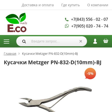
Доставка и оплата
Где купить
О компании
АКСЕССУАРЫ И
РАСХОДНЫЕ
МАТЕРИАЛЫ
+7(843) 556 - 02 - 07
+7(905) 020 - 74 - 74
Аксессуары
Запасные
лампы
Кисти
Одноразовая
Главная
Кусачки Metzger PN-832-D(10mm)-BJ
продукция
Кусачки Metzger PN-832-D(10mm)-BJ
Пилки
-5%
ГЕЛЬ ЛАКИ
База для гель
лака
Гели для
моделирования
Дизайн ногтей