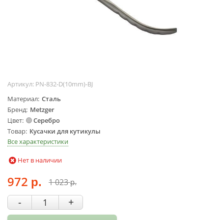
Жидкости для
маникюра
Покрытие
топовое
Цветные гель-
лаки
Артикул:
PN-832-D(10mm)-BJ
ОБОРУДОВАНИЕ
Материал
Сталь
Аппараты для
Бренд
Metzger
маникюра и
Цвет
Серебро
педикюра
Товар
Кусачки для кутикулы
Инструменты
Все характеристики
Лампа-лупа
Нет в наличии
Лампы
972
Пылесосы
1 023
р.
р.
Стерилизаторы
-
+
УЗ-ванны
Фрезы и