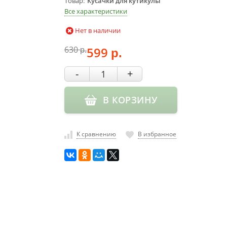
Товар
Кусачки для кутикулы
Все характеристики
Нет в наличии
630
599
р.
р.
-
+
В КОРЗИНУ
К сравнению
В избранное