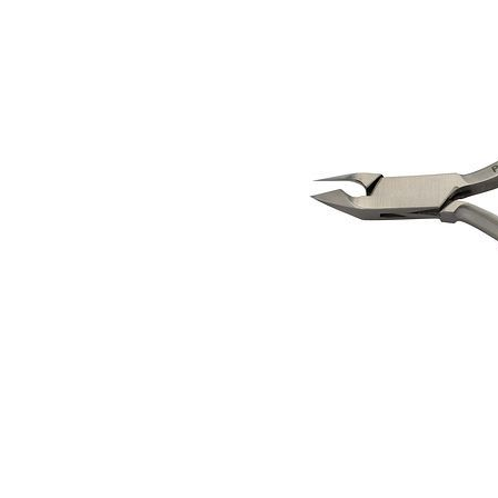
Гели для моделирования
Дизайн ногтей
Жидкости для маникюра
Покрытие топовое
Цветные гель-лаки
ОБОРУДОВАНИЕ
Аппараты для маникюра и педикюра
Инструменты
Лампа-лупа
Лампы
Пылесосы
Стерилизаторы
УЗ-ванны
Фрезы и насадки
Хранение инструмента
РАСПРОДАЖА