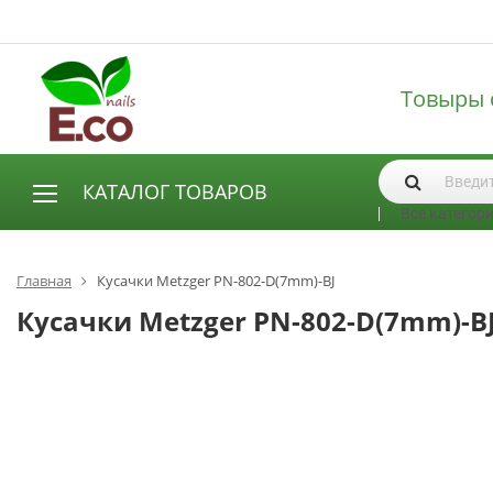
Товыры 
КАТАЛОГ ТОВАРОВ
Все категор
АКСЕССУАРЫ И РАСХОДНЫЕ МАТЕРИАЛЫ
Аксессуары
Главная
Кусачки Metzger PN-802-D(7mm)-BJ
Запасные лампы
Кусачки Metzger PN-802-D(7mm)-B
Кисти
Одноразовая продукция
Пилки
ГЕЛЬ ЛАКИ
База для гель лака