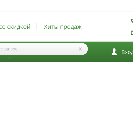
со скидкой
Хиты продаж
Вхо
ии
J