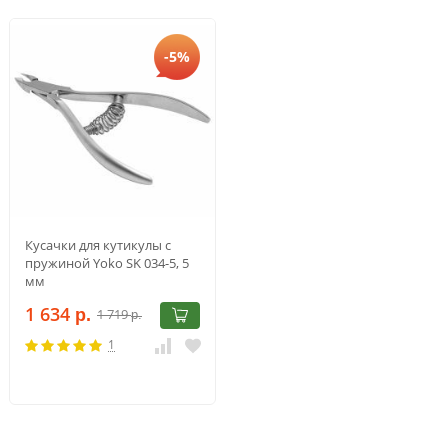
-5%
Кусачки для кутикулы с
пружиной Yoko SK 034-5, 5
мм
1 634
1 719
р.
р.
1