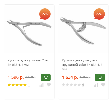
-5%
-5%
Кусачки для кутикулы Yoko
Кусачки для кутикулы с
SK 033-4, 4 мм
пружиной Yoko SK 034-4, 4
мм
1 596
1 634
1 679
1 719
р.
р.
р.
р.
1
0