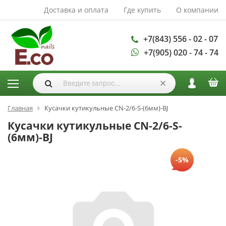
Доставка и оплата
Где купить
О компании
АКСЕССУАРЫ И
РАСХОДНЫЕ
МАТЕРИАЛЫ
+7(843) 556 - 02 - 07
+7(905) 020 - 74 - 74
Аксессуары
Запасные
лампы
Кисти
Одноразовая
Главная
Кусачки кутикульные CN-2/6-S-(6мм)-BJ
продукция
Кусачки кутикульные CN-2/6-S-
Пилки
(6мм)-BJ
ГЕЛЬ ЛАКИ
-5%
База для гель
лака
Гели для
моделирования
Дизайн ногтей