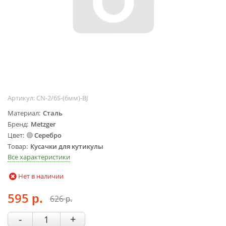
Жидкости для
маникюра
Покрытие
топовое
Цветные гель-
лаки
ОБОРУДОВАНИЕ
Артикул:
CN-2/6S-(6мм)-BJ
Аппараты для
Материал
Сталь
маникюра и
Бренд
Metzger
педикюра
Цвет
Серебро
Инструменты
Товар
Кусачки для кутикулы
Все характеристики
Лампа-лупа
Лампы
Нет в наличии
Пылесосы
595
Стерилизаторы
626
р.
р.
УЗ-ванны
-
+
Фрезы и