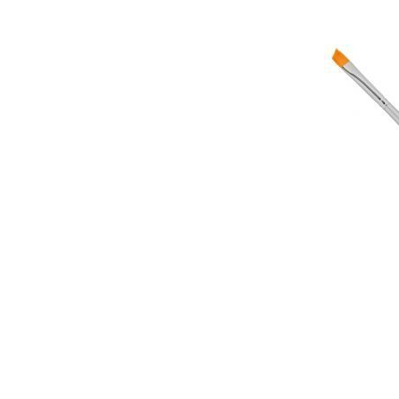
Гели для моделирования
Дизайн ногтей
Жидкости для маникюра
Покрытие топовое
Цветные гель-лаки
ОБОРУДОВАНИЕ
Аппараты для маникюра и педикюра
Инструменты
Лампа-лупа
Лампы
Пылесосы
Стерилизаторы
УЗ-ванны
Фрезы и насадки
Хранение инструмента
РАСПРОДАЖА