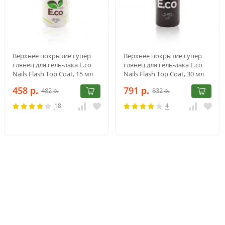
Верхнее покрытие супер
Верхнее покрытие супер
глянец для гель-лака E.co
глянец для гель-лака E.co
Nails Flash Top Coat, 15 мл
Nails Flash Top Coat, 30 мл
458
791
482
832
р.
р.
р.
р.
18
4