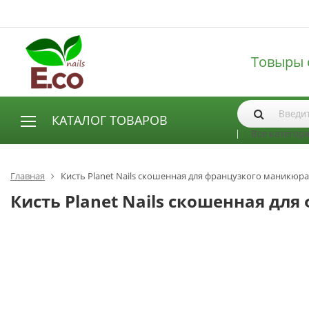
Товыры 
КАТАЛОГ ТОВАРОВ
Все категор
АКСЕССУАРЫ И РАСХОДНЫЕ МАТЕРИАЛЫ
Аксессуары
Главная
Кисть Planet Nails скошенная для французкого маникюра 
Запасные лампы
Кисть Planet Nails скошенная для
Кисти
Одноразовая продукция
Пилки
ГЕЛЬ ЛАКИ
База для гель лака