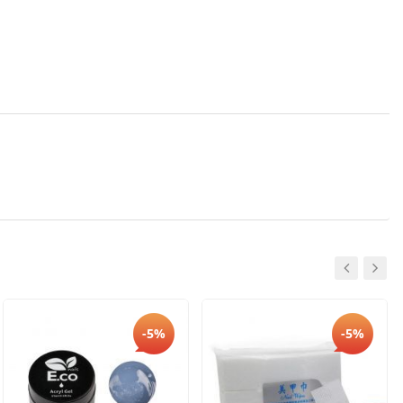
-5%
-5%