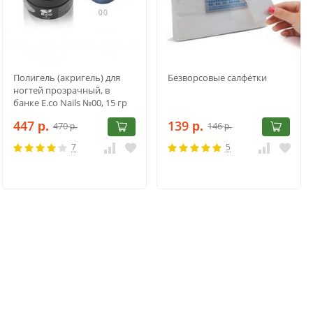
Полигель (акригель) для
Безворсовые салфетки
ногтей прозрачный, в
банке E.co Nails №00, 15 гр
447
139
470
146
р.
р.
р.
р.
7
5