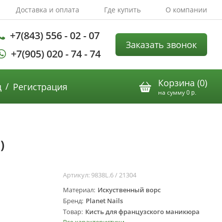
Доставка и оплата
Где купить
О компании
+7(843) 556 - 02 - 07
Заказать звонок
+7(905) 020 - 74 - 74
Корзина (
0
)
/
д
Регистрация
на сумму
0
р.
)
Артикул:
9838L.6 / 21304
Материал
Искуственный ворс
Бренд
Planet Nails
Товар
Кисть для французского маникюра