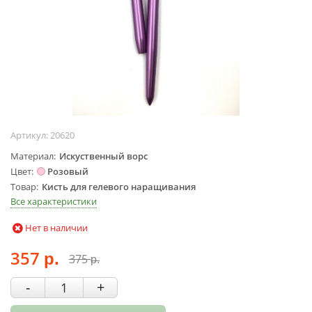
Жидкости для
маникюра
Покрытие
топовое
Цветные гель-
лаки
ОБОРУДОВАНИЕ
Артикул:
20620
Аппараты для
Материал
Искуственный ворс
маникюра и
Цвет
Розовый
педикюра
Товар
Кисть для гелевого наращивания
Инструменты
Все характеристики
Лампа-лупа
Нет в наличии
Лампы
357
Пылесосы
375
р.
р.
Стерилизаторы
-
+
УЗ-ванны
Фрезы и