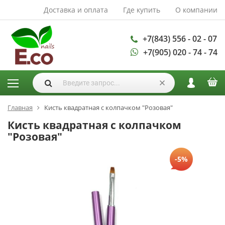
Доставка и оплата
Где купить
О компании
АКСЕССУАРЫ И
РАСХОДНЫЕ
МАТЕРИАЛЫ
+7(843) 556 - 02 - 07
+7(905) 020 - 74 - 74
Аксессуары
Запасные
лампы
Кисти
Одноразовая
Главная
Кисть квадратная с колпачком "Розовая"
продукция
Кисть квадратная с колпачком
Пилки
"Розовая"
ГЕЛЬ ЛАКИ
-5%
База для гель
лака
Гели для
моделирования
Дизайн ногтей