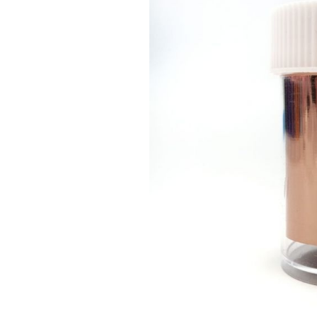
Гели для моделирования
Дизайн ногтей
Жидкости для маникюра
Покрытие топовое
Цветные гель-лаки
ОБОРУДОВАНИЕ
Аппараты для маникюра и педикюра
Инструменты
Лампа-лупа
Лампы
Пылесосы
Стерилизаторы
УЗ-ванны
Фрезы и насадки
Хранение инструмента
РАСПРОДАЖА