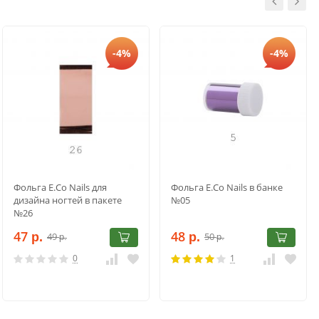
-4%
-4%
Фольга E.Co Nails для
Фольга E.Co Nails в банке
дизайна ногтей в пакете
№05
№26
47
48
49
50
р.
р.
р.
р.
0
1