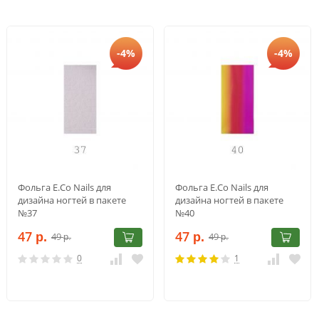
-4%
-4%
Фольга E.Co Nails для
Фольга E.Co Nails для
дизайна ногтей в пакете
дизайна ногтей в пакете
№37
№40
47
47
49
49
р.
р.
р.
р.
0
1