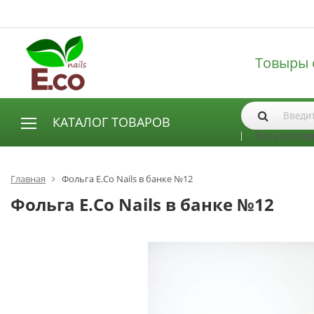
Товыры 
КАТАЛОГ ТОВАРОВ
Все категор
АКСЕССУАРЫ И РАСХОДНЫЕ МАТЕРИАЛЫ
Аксессуары
Главная
Фольга E.Co Nails в банке №12
Запасные лампы
Фольга E.Co Nails в банке №12
Кисти
Одноразовая продукция
Пилки
ГЕЛЬ ЛАКИ
База для гель лака