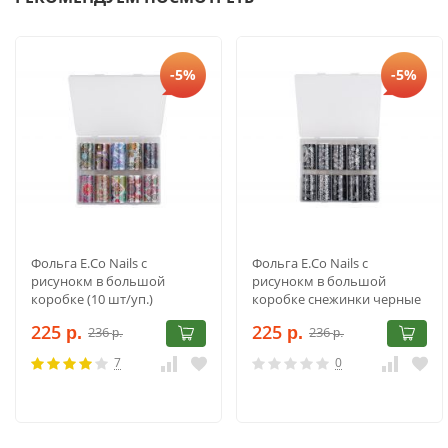
-5%
-5%
Фольга E.Co Nails с
Фольга E.Co Nails с
рисунокм в большой
рисунокм в большой
коробке (10 шт/уп.)
коробке снежинки черные
(10 шт/уп.)
225
225
236
236
р.
р.
р.
р.
7
0