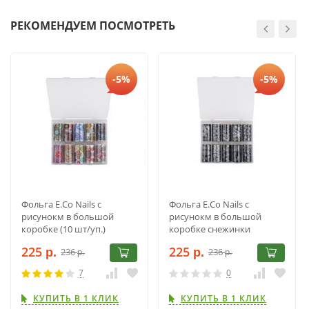
РЕКОМЕНДУЕМ ПОСМОТРЕТЬ
-5%
-5%
Фольга E.Co Nails с
Фольга E.Co Nails с
рисунокм в большой
рисунокм в большой
коробке (10 шт/уп.)
коробке снежинки
черные (10 шт/уп.)
225
225
236
236
р.
р.
р.
р.
7
0
КУПИТЬ В 1 КЛИК
КУПИТЬ В 1 КЛИК