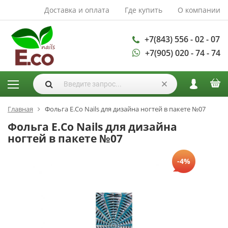
Доставка и оплата
Где купить
О компании
АКСЕССУАРЫ И
РАСХОДНЫЕ
МАТЕРИАЛЫ
+7(843) 556 - 02 - 07
+7(905) 020 - 74 - 74
Аксессуары
Запасные
лампы
Кисти
Одноразовая
Главная
Фольга E.Co Nails для дизайна ногтей в пакете №07
продукция
Фольга E.Co Nails для дизайна
Пилки
ногтей в пакете №07
ГЕЛЬ ЛАКИ
-4%
База для гель
лака
Гели для
моделирования
Дизайн ногтей