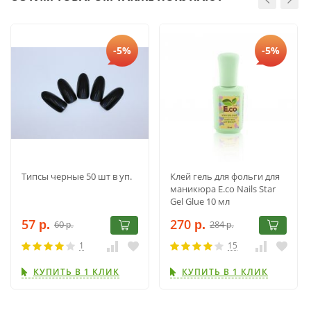
-5%
-5%
Типсы черные 50 шт в уп.
Клей гель для фольги для
маникюра E.co Nails Star
Gel Glue 10 мл
57
270
60
284
р.
р.
р.
р.
1
15
КУПИТЬ В 1 КЛИК
КУПИТЬ В 1 КЛИК