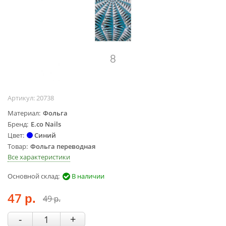
Жидкости для
маникюра
Покрытие
топовое
Цветные гель-
лаки
ОБОРУДОВАНИЕ
Артикул:
20738
Аппараты для
Материал
Фольга
маникюра и
Бренд
E.co Nails
педикюра
Цвет
Синий
Инструменты
Товар
Фольга переводная
Все характеристики
Лампа-лупа
Лампы
Основной склад:
В наличии
Пылесосы
47
Стерилизаторы
49
р.
р.
УЗ-ванны
-
+
Фрезы и