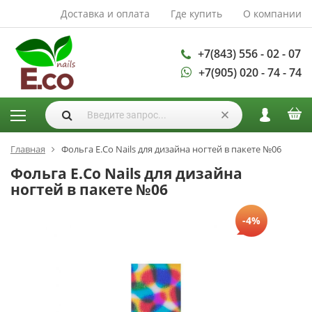
Доставка и оплата
Где купить
О компании
АКСЕССУАРЫ И
РАСХОДНЫЕ
МАТЕРИАЛЫ
+7(843) 556 - 02 - 07
+7(905) 020 - 74 - 74
Аксессуары
Запасные
лампы
Кисти
Одноразовая
Главная
Фольга E.Co Nails для дизайна ногтей в пакете №06
продукция
Фольга E.Co Nails для дизайна
Пилки
ногтей в пакете №06
ГЕЛЬ ЛАКИ
-4%
База для гель
лака
Гели для
моделирования
Дизайн ногтей