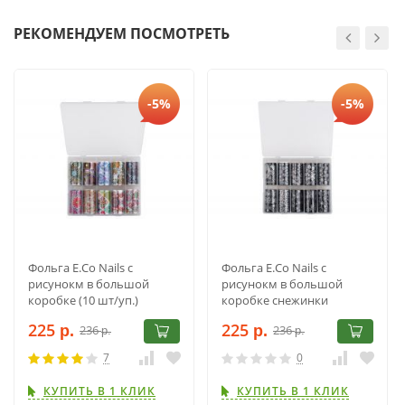
РЕКОМЕНДУЕМ ПОСМОТРЕТЬ
-5%
-5%
Фольга E.Co Nails с
Фольга E.Co Nails с
рисунокм в большой
рисунокм в большой
коробке (10 шт/уп.)
коробке снежинки
черные (10 шт/уп.)
225
225
236
236
р.
р.
р.
р.
7
0
КУПИТЬ В 1 КЛИК
КУПИТЬ В 1 КЛИК