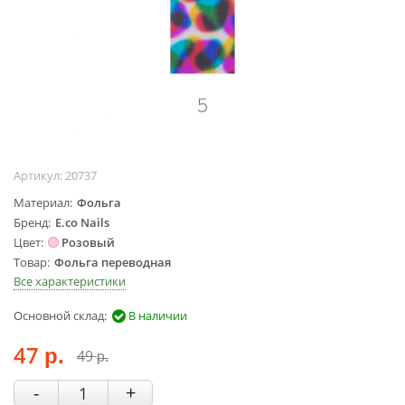
Жидкости для
маникюра
Покрытие
топовое
Цветные гель-
лаки
ОБОРУДОВАНИЕ
Артикул:
20737
Аппараты для
Материал
Фольга
маникюра и
Бренд
E.co Nails
педикюра
Цвет
Розовый
Инструменты
Товар
Фольга переводная
Все характеристики
Лампа-лупа
Лампы
Основной склад:
В наличии
Пылесосы
47
Стерилизаторы
49
р.
р.
УЗ-ванны
-
+
Фрезы и