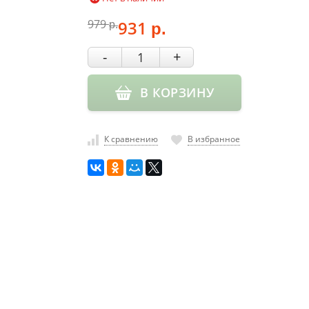
979
931
р.
р.
-
+
В КОРЗИНУ
К сравнению
В избранное