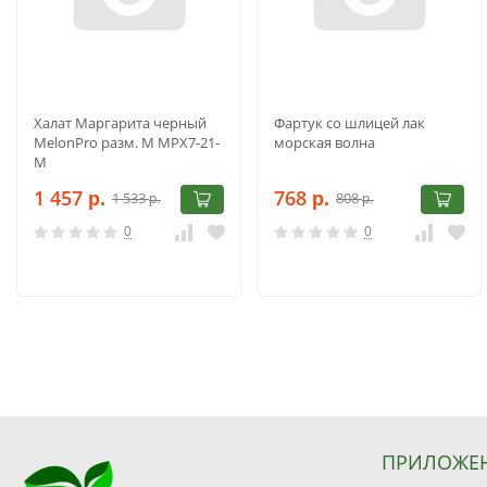
Халат Маргарита черный
Фартук со шлицей лак
MelonPro разм. M МРХ7-21-
морская волна
M
1 457
768
1 533
808
р.
р.
р.
р.
0
0
ПРИЛОЖЕ