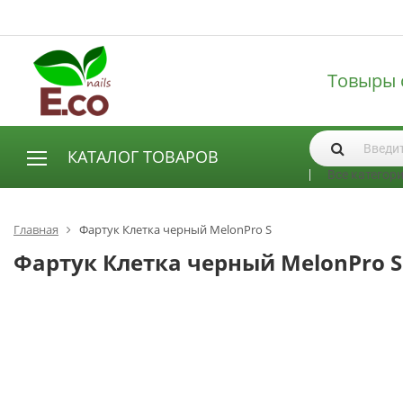
Товыры 
КАТАЛОГ ТОВАРОВ
Все категор
АКСЕССУАРЫ И РАСХОДНЫЕ МАТЕРИАЛЫ
Аксессуары
Главная
Фартук Клетка черный MelonPro S
Запасные лампы
Фартук Клетка черный MelonPro S
Кисти
Одноразовая продукция
Пилки
ГЕЛЬ ЛАКИ
База для гель лака