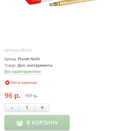
Жидкости для
маникюра
Покрытие
топовое
Цветные гель-
лаки
Артикул:
00243
ОБОРУДОВАНИЕ
Бренд
Planet Nails
Аппараты для
Товар
Доп. инструменты
маникюра и
Все характеристики
педикюра
Нет в наличии
Инструменты
Лампа-лупа
96
101
р.
р.
Лампы
Пылесосы
-
+
Стерилизаторы
УЗ-ванны
В КОРЗИНУ
Фрезы и