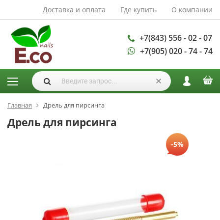
Доставка и оплата
Где купить
О компании
АКСЕССУАРЫ И
РАСХОДНЫЕ
МАТЕРИАЛЫ
+7(843) 556 - 02 - 07
+7(905) 020 - 74 - 74
Аксессуары
Запасные
лампы
Кисти
Одноразовая
Главная
Дрель для пирсинга
продукция
Дрель для пирсинга
Пилки
-5%
ГЕЛЬ ЛАКИ
База для гель
лака
Гели для
моделирования
Дизайн ногтей