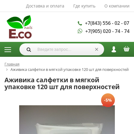
Доставка и оплата
Где купить
О компании
АКСЕССУАРЫ И
РАСХОДНЫЕ
МАТЕРИАЛЫ
+7(843) 556 - 02 - 07
+7(905) 020 - 74 - 74
Аксессуары
Запасные
лампы
Кисти
Одноразовая
Главная
Аживика салфетки в мягкой упаковке 120 шт для поверхностей
продукция
Аживика салфетки в мягкой
Пилки
упаковке 120 шт для поверхностей
ГЕЛЬ ЛАКИ
База для гель
-5%
лака
Гели для
моделирования
Дизайн ногтей