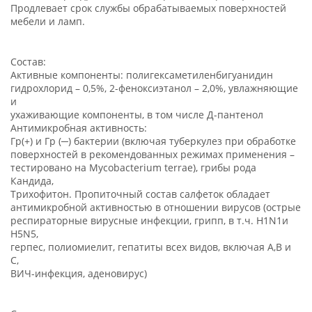
Продлевает срок службы обрабатываемых поверхностей
мебели и ламп.
Состав:
Активные компоненты: полигексаметиленбигуанидин
гидрохлорид – 0,5%, 2-феноксиэтанол – 2,0%, увлажняющие
и
ухаживающие компоненты, в том числе Д-пантенол
Антимикробная активность:
Гр(+) и Гр (─) бактерии (включая туберкулез при обработке
поверхностей в рекомендованных режимах применения –
тестировано на Mycobacterium terrae), грибы рода
Кандида,
Трихофитон. Пропиточный состав салфеток обладает
антимикробной активностью в отношении вирусов (острые
респираторные вирусные инфекции, грипп, в т.ч. H1N1и
H5N5,
герпес, полиомиелит, гепатиты всех видов, включая А,В и
С,
ВИЧ-инфекция, аденовирус)