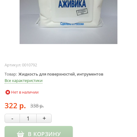
Жидкости для
маникюра
Покрытие
топовое
Цветные гель-
лаки
ОБОРУДОВАНИЕ
Аппараты для
Артикул:
0010792
маникюра и
Товар
Жидкость для поверхностей, интрументов
педикюра
Все характеристики
Инструменты
Нет в наличии
Лампа-лупа
322
Лампы
338
р.
р.
Пылесосы
-
+
Стерилизаторы
УЗ-ванны
В КОРЗИНУ
Фрезы и