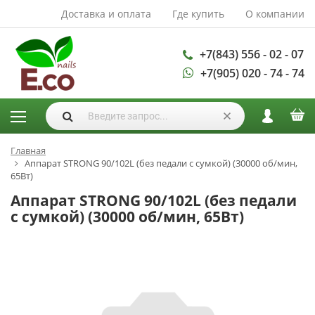
Доставка и оплата
Где купить
О компании
АКСЕССУАРЫ И
РАСХОДНЫЕ
МАТЕРИАЛЫ
+7(843) 556 - 02 - 07
+7(905) 020 - 74 - 74
Аксессуары
Запасные
лампы
Кисти
Одноразовая
Главная
Аппарат STRONG 90/102L (без педали с сумкой) (30000 об/мин,
продукция
65Вт)
Пилки
Аппарат STRONG 90/102L (без педали
ГЕЛЬ ЛАКИ
с сумкой) (30000 об/мин, 65Вт)
База для гель
лака
Гели для
моделирования
Дизайн ногтей