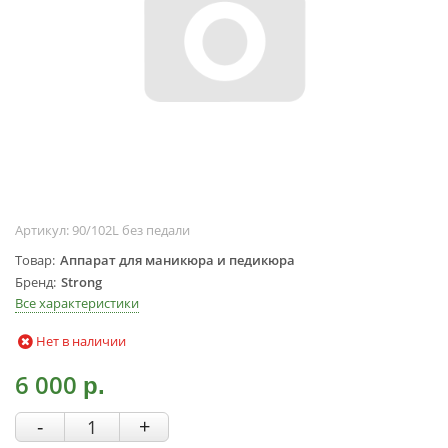
Жидкости для
маникюра
Покрытие
топовое
Цветные гель-
лаки
ОБОРУДОВАНИЕ
Аппараты для
Артикул:
90/102L без педали
маникюра и
педикюра
Товар
Аппарат для маникюра и педикюра
Бренд
Strong
Инструменты
Все характеристики
Лампа-лупа
Лампы
Нет в наличии
Пылесосы
6 000
р.
Стерилизаторы
УЗ-ванны
-
+
Фрезы и