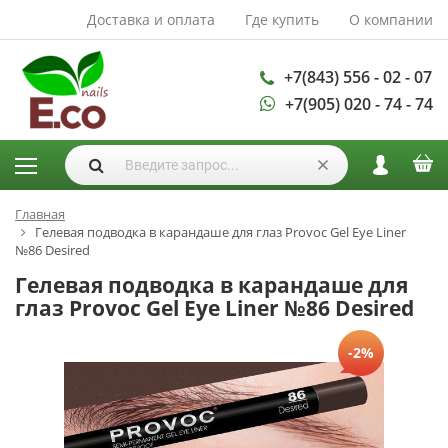
Доставка и оплата
Где купить
О компании
АКСЕССУАРЫ И
РАСХОДНЫЕ
МАТЕРИАЛЫ
+7(843) 556 - 02 - 07
+7(905) 020 - 74 - 74
Аксессуары
Запасные
лампы
Кисти
Одноразовая
Главная
Гелевая подводка в карандаше для глаз Provoc Gel Eye Liner
продукция
№86 Desired
Пилки
Гелевая подводка в карандаше для
ГЕЛЬ ЛАКИ
глаз Provoc Gel Eye Liner №86 Desired
База для гель
-2%
лака
Гели для
моделирования
Дизайн ногтей