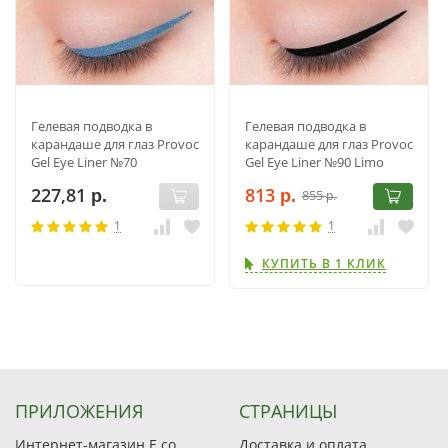
Гелевая подводка в
Гелевая подводка в
карандаше для глаз Provoc
карандаше для глаз Provoc
Gel Eye Liner №70
Gel Eye Liner №90 Limo
Something borrowed
Service .
227,81
813
855
р.
р.
р.
1
1
КУПИТЬ В 1 КЛИК
ПРИЛОЖЕНИЯ
СТРАНИЦЫ
Интернет-магазин E.co
Доставка и оплата