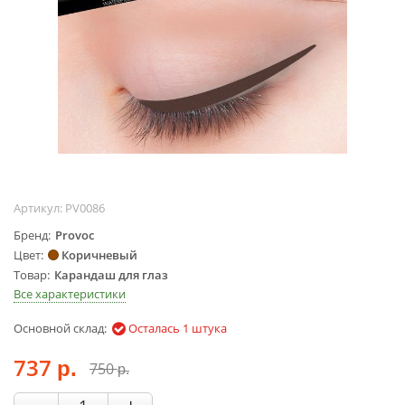
Жидкости для
маникюра
Покрытие
топовое
Цветные гель-
лаки
ОБОРУДОВАНИЕ
Аппараты для
Артикул:
PV0086
маникюра и
педикюра
Бренд
Provoc
Цвет
Коричневый
Инструменты
Товар
Карандаш для глаз
Лампа-лупа
Все характеристики
Лампы
Основной склад:
Пылесосы
Осталась 1 штука
Стерилизаторы
737
750
р.
р.
УЗ-ванны
Фрезы и